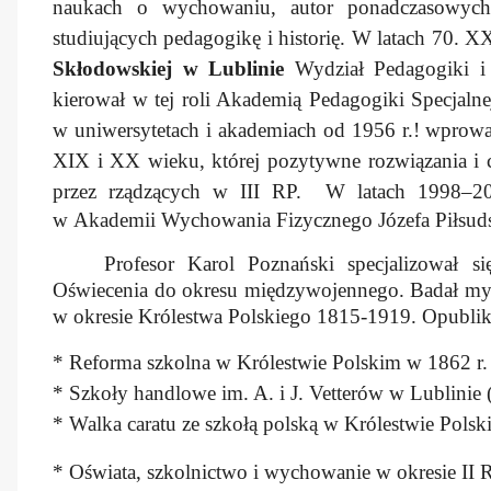
naukach o wychowaniu, autor ponadczasowych 
studiujących pedagogikę i historię.
W latach 70. X
Skłodowskiej w Lublinie
Wydział Pedagogiki i P
kierował w tej roli Akademią Pedagogiki Specjaln
w uniwersytetach i akademiach od 1956 r.! wprowa
XIX i XX wieku, której pozytywne rozwiązania i 
przez rządzących w III RP.
W latach 1998–20
w
Akademii Wychowania Fizycznego Józefa Piłsud
Profesor Karol Poznański specjalizował si
Oświecenia do okresu międzywojennego. Badał my
w okresie Królestwa Polskiego 1815-1919. Opublik
* Reforma szkolna w Królestwie Polskim w 1862 r.
* Szkoły handlowe im. A. i J. Vetterów w Lublinie
* Walka caratu ze szkołą polską w Królestwie Pol
* Oświata, szkolnictwo i wychowanie w okresie II R