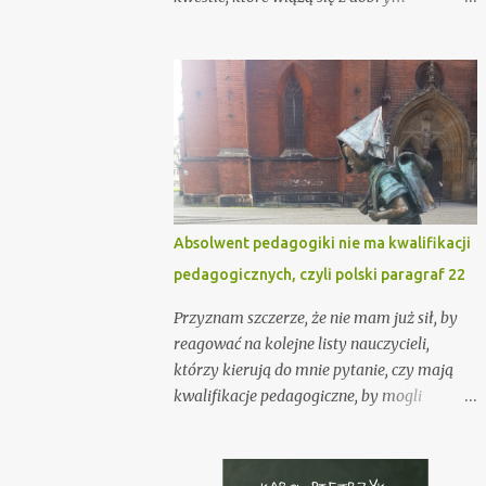
wychowaniem. Abstrahuję w tej chwili od
faktu, że anonimowa korespondencja z
grzecznością wobec adresata ma niewiele
wspólnego, ale jestem w tej kwestii
tolerancyjny, zdając sobie sprawę z
problemów, jakie mogą wynikać dla
nadawcy, jego otoczenia czy adresata ze
względu na treść listu. Zostawiam to zatem
na boku. Podejmę jednak kwestię, na którą
Absolwent pedagogiki nie ma kwalifikacji
zwracają uwagę także językoznawcy,
pedagogicznych, czyli polski paragraf 22
słusznie uczulając nas na właściwy sposób
komunikowania się ze sobą, a co jest
Przyznam szczerze, że nie mam już sił, by
niewątpliwie częścią wspomnianego przeze
reagować na kolejne listy nauczycieli,
mnie dobrego wychowania. Mam też
którzy kierują do mnie pytanie, czy mają
świadomość, że kategoria dobrych manier,
kwalifikacje pedagogiczne, by mogli
konwenansów jest dzisiaj staroświecka, dla
pracować w szkole. Co ciekawe, wielu z nich
wielu de mode , ale jako przedstawiciel nauk
od wielu lat pracuje już szkołach na
o wychowaniu mogę się o nią upomnieć,
stanowisku nauczyciela w świetlicy czy jako