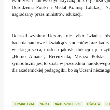
twórczość naukowo-dydaktyczną oraz organizacyjn
Odrodzenia Polski i Medal Komisji Edukacji Na
nagradzany przez ministrów edukacji.
Odszedł wybitny Uczony, nie tylko świadek hist
badania naukowe i kształcący studentów oraz kadry
wielkiego serca, troski o jakość edukacji i jej u
„Homo Amans”, Recenzenta, Mistrza Polskiej 
symboliczna jest to strata w przededniu narodoweg
dla akademickiej pedagogiki, bo są Uczeni nieza
HUMANISTYKA
NAUKA
NAUKI SPOŁECZNE
OŚWIATA
PE