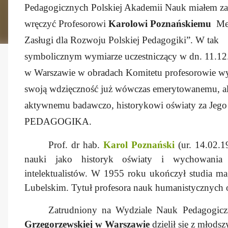
Pedagogicznych Polskiej Akademii Nauk miałem za
wręczyć Profesorowi
Karolowi Poznańskiemu
Me
Zasługi dla Rozwoju Polskiej Pedagogiki”. W tak
symbolicznym wymiarze uczestniczący w dn. 11.12.
w Warszawie w obradach Komitetu profesorowie wy
swoją wdzięczność już wówczas emerytowanemu, al
aktywnemu badawczo, historykowi oświaty za Jego 
PEDAGOGIKA.
Prof. dr hab.
Karol Poznański
(ur. 14.02.1
nauki jako historyk oświaty i wychowania 
intelektualistów. W 1955 roku ukończył studia ma
Lubelskim. Tytuł profesora nauk humanistycznych
Zatrudniony na Wydziale Nauk Pedagogic
Grzegorzewskiej w Warszawie
dzielił się z mło