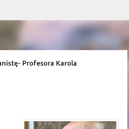
Przejdź do głównej zawartości
istę- Profesora Karola