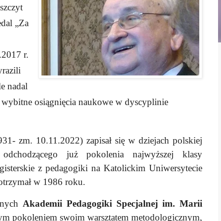
szczyt
dal „Za
2017 r.
razili
e nadal
wybitne osiągnięcia naukowe w dyscyplinie
931- zm. 10.11.2022) zapisał się w dziejach polskiej
odchodzącego już pokolenia najwyższej klasy
gisterskie z pedagogiki na Katolickim Uniwersytecie
 otrzymał w 1986 roku.
znych
Akademii Pedagogiki Specjalnej im. Marii
dszym pokoleniem swoim warsztatem metodologicznym,