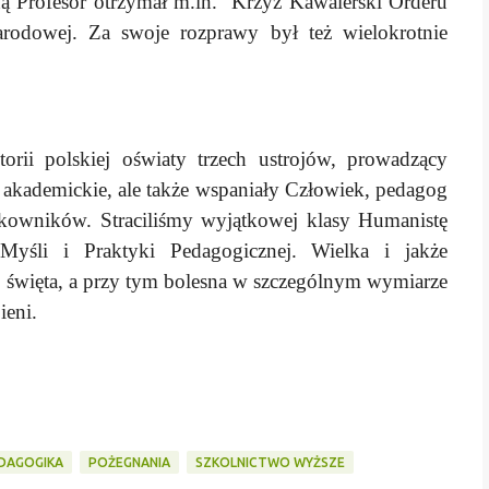
ą Profesor otrzymał m.in. Krzyż Kawalerski Orderu
rodowej. Za swoje rozprawy był też wielokrotnie
orii polskiej oświaty trzech ustrojów, prowadzący
 akademickie, ale także wspaniały Człowiek, pedagog
żytkowników. Straciliśmy wyjątkowej klasy Humanistę
Myśli i Praktyki Pedagogicznej. Wielka i jakże
o święta, a przy tym bolesna w szczególnym wymiarze
stąpieni.
DAGOGIKA
POŻEGNANIA
SZKOLNICTWO WYŻSZE