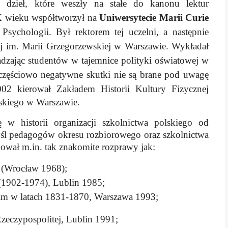
dzieł, które weszły na stałe do kanonu lektur
X wieku współtworzył na
Uniwersytecie Marii Curie
sychologii. Był rektorem tej uczelni, a następnie
ej im. Marii Grzegorzewskiej w Warszawie. Wykładał
dzając studentów w tajemnice polityki oświatowej w
częściowo negatywne skutki nie są brane pod uwagę
02 kierował Zakładem Historii Kultury Fizycznej
skiego w Warszawie
.
ę w historii organizacji szkolnictwa polskiego od
śl pedagogów okresu rozbiorowego oraz szkolnictwa
ował m.in. tak znakomite rozprawy jak:
 (Wrocław 1968);
 (1902-1974), Lublin 1985;
skim w latach 1831-1870, Warszawa 1993;
zeczypospolitej, Lublin 1991;